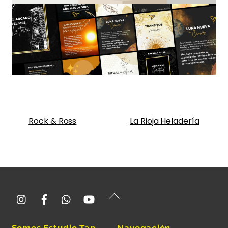
Rock & Ross
La Rioja Heladería
Instagram
Facebook
Whatsapp
YouTube
Back
To
Top
Somos Estudio Tap
Navegación