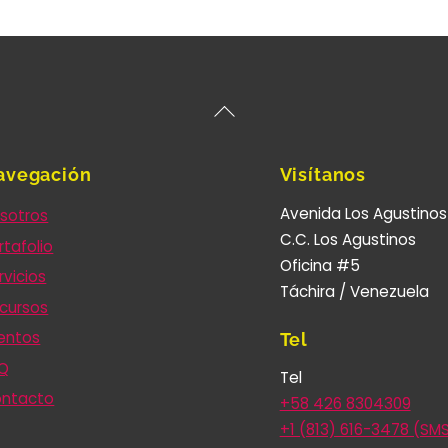
Back
To
Top
avegación
Visítanos
Avenida Los Agustinos
sotros
C.C. Los Agustinos
rtafolio
Oficina #5
rvicios
Táchira / Venezuela
cursos
entos
Tel
Q
Tel
ntacto
+58 426 8304309
+1 (813) 616-3478 (SM