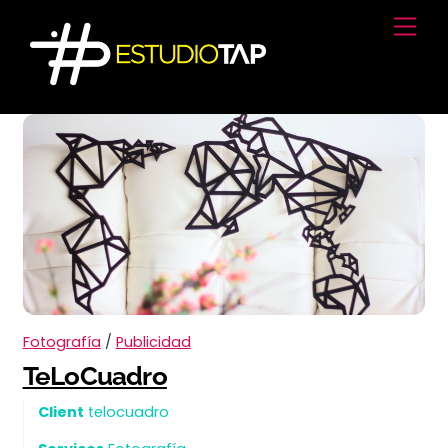
Skip
Men
to
content
Fotografía
/
Publicidad
TeLoCuadro
Client
telocuadro