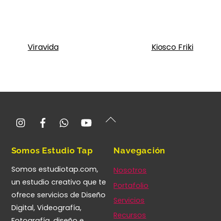
Viravida
Kiosco Friki
Instagram
Facebook
Whatsapp
YouTube
Back
To
Top
Somos Estudio Tap
Navegación
Somos estudiotap.com,
Nosotros
un estudio creativo que te
Portafolio
ofrece servicios de Diseño
Servicios
Digital, Videografía,
Recursos
Fotografía, diseño e